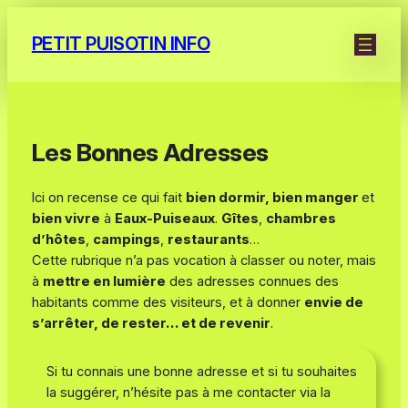
Aller
au
PETIT PUISOTIN INFO
contenu
Les Bonnes Adresses
Ici on recense ce qui fait
bien dormir, bien manger
et
bien vivre
à
Eaux-Puiseaux
.
Gîtes
,
chambres
d’hôtes
,
campings
,
restaurants
…
Cette rubrique n’a pas vocation à classer ou noter, mais
à
mettre en lumière
des adresses connues des
habitants comme des visiteurs, et à donner
envie de
s’arrêter, de rester… et de revenir
.
Si tu connais une bonne adresse et si tu souhaites
la suggérer, n’hésite pas à me contacter via la