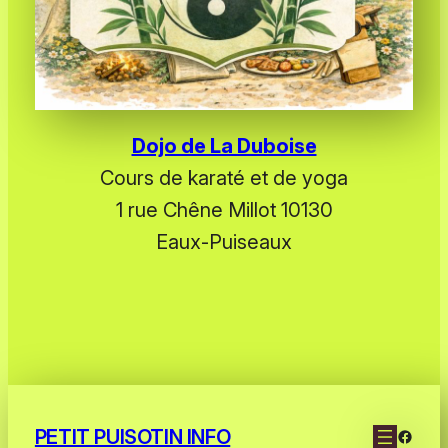
Dojo de La Duboise
Cours de karaté et de yoga
1 rue Chêne Millot
10130
Eaux-Puiseaux
PETIT PUISOTIN INFO
Faceb