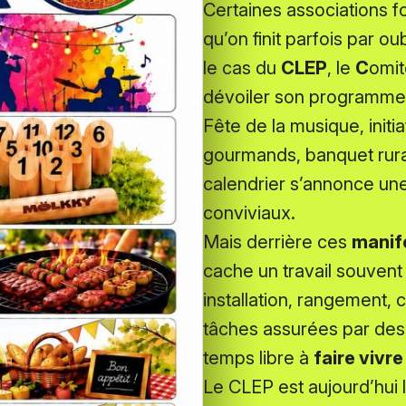
Certaines associations f
qu’on finit parfois par ou
le cas du
CLEP
, le
C
omi
dévoiler son programme 
Fête de la musique, init
gourmands, banquet rural,
calendrier s’annonce une
conviviaux.
Mais derrière ces
manife
cache un travail souvent 
installation, rangement,
tâches assurées par des
temps libre à
faire vivr
Le CLEP est aujourd’hui l