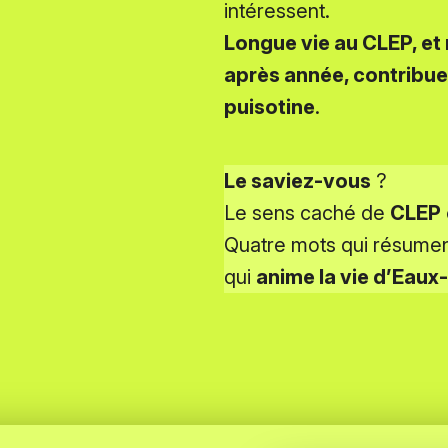
intéressent.
Longue vie au CLEP, et 
après année, contribuent
puisotine
.
Le saviez-vous
?
Le sens caché de
CLEP
Quatre mots qui résument
qui
anime la vie d’Eau