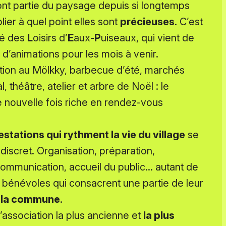
ont partie du paysage depuis si longtemps
blier à quel point elles sont
précieuses
. C’est
té des
L
oisirs d’
E
aux-
P
uiseaux, qui vient de
d’animations pour les mois à venir.
iation au Mölkky, barbecue d’été, marchés
 théâtre, atelier et arbre de Noël : le
 nouvelle fois riche en rendez-vous
stations qui rythment la vie du village
se
discret. Organisation, préparation,
 communication, accueil du public… autant de
 bénévoles qui consacrent une partie de leur
e la commune
.
’association la plus ancienne et
la plus